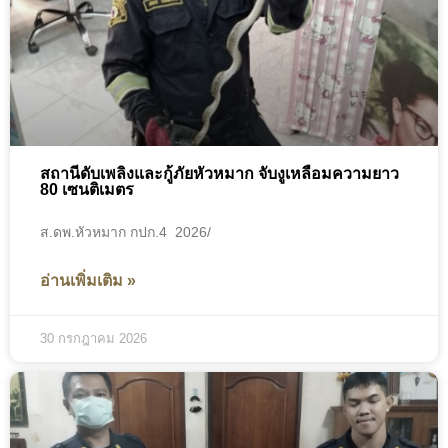
สถานีดับเพลิงและกู้ภัยหัวหมาก จับงูเหลือมความยาว
80 เซนติเมตร
ส.ดพ.หัวหมาก กปก.4 2026/
อ่านเพิ่มเติม »
30 กรกฎาคม 2026