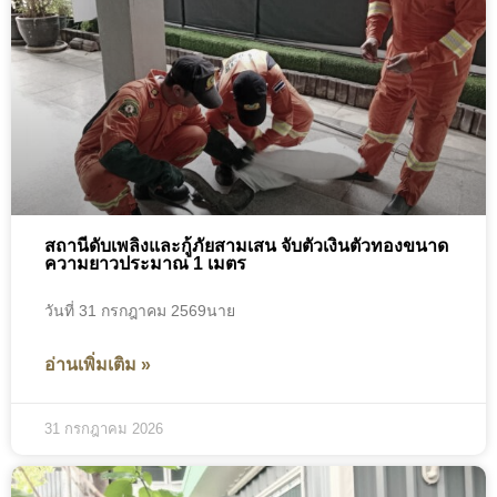
สถานีดับเพลิงและกู้ภัยสามเสน จับตัวเงินตัวทองขนาด
ความยาวประมาณ 1 เมตร
วันที่ 31 กรกฎาคม 2569นาย
อ่านเพิ่มเติม »
31 กรกฎาคม 2026