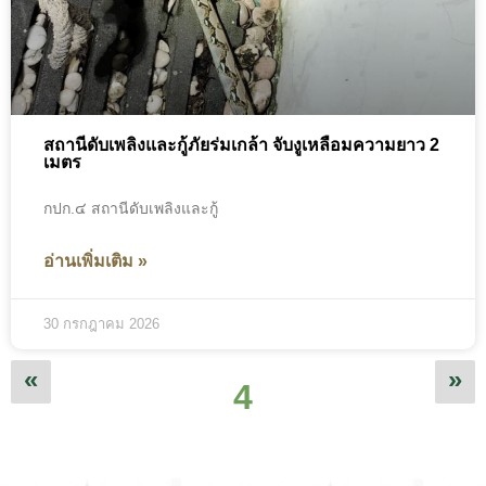
สถานีดับเพลิงและกู้ภัยร่มเกล้า จับงูเหลือมความยาว 2
เมตร
กปก.๔ สถานีดับเพลิงและกู้
อ่านเพิ่มเติม »
30 กรกฎาคม 2026
«
»
4