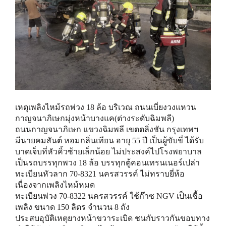
เหตุเพลิงไหม้รถพ่วง 18 ล้อ บริเวณ ถนนเบี่ยงวงแหวน
กาญจนาภิเษกมุ่งหน้าบางแค(ต่างระดับฉิมพลี)
ถนนกาญจนาภิเษก แขวงฉิมพลี เขตตลิ่งชัน กรุงเทพฯ
มีนายคมสันต์ หอมกลิ่นเทียน อายุ 55 ปี เป็นผู้ขับขี่ ได้รับ
บาดเจ็บที่หัวคิ้วซ้ายเล็กน้อย ไม่ประสงค์ไปโรงพยาบาล
เป็นรถบรรทุกพวง 18 ล้อ บรรทุกตู้คอนเทรนเนอร์เปล่า
ทะเบียนหัวลาก 70-8321 นครสวรรค์ ไม่ทราบยี่ห้อ
เนื่องจากเพลิงไหม้หมด
ทะเบียนพ่วง 70-8322 นครสวรรค์ ใช้ก๊าซ NGV เป็นเชื้อ
เพลิง ขนาด 150 ลิตร จำนวน 8 ถัง
ประสบอุบัติเหตุยางหน้าขวาระเบิด ชนกับราวกันขอบทาง