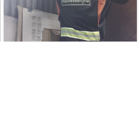
สถานีดับเพลิงและกู้ภัยพญาไท จับงูเหลือมความยาว 80
เซนติเมตร
8 สิงหาคม 2026