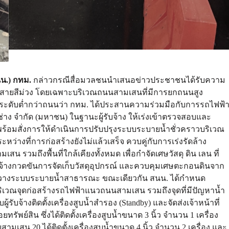
น.) กทม.
กล่าวกรณีสื่อมวลชนนำเสนอข่าวประชาชนได้รับความ
้าสายสีม่วง โดยเฉพาะบริเวณถนนสามเสนที่มีการยกถนนสูง
ยู่ระดับต่ำกว่าถนนว่า กทม. ได้ประสานความร่วมมือกับการรถไฟฟ้
ง จำกัด (มหาชน) ในฐานะผู้รับจ้าง ให้เร่งเข้าตรวจสอบและ
 พร้อมสั่งการให้ดำเนินการปรับปรุงระบบระบายน้ำชั่วคราวบริเวณ
ะหว่างที่การก่อสร้างยังไม่แล้วเสร็จ ควบคู่กับการเร่งรัดล้าง
มถึงพื้นที่ใกล้เคียงทั้งหมด เพื่อกำจัดเศษวัสดุ ดิน เลน ที่
ับจ้างกวดขันการจัดเก็บวัสดุอุปกรณ์ และควบคุมเศษตะกอนดินจาก
กีดขวางระบบระบายน้ำสาธารณะ ขณะเดียวกัน สนน. ได้กำหนด
วณจุดก่อสร้างรถไฟฟ้าแนวถนนสามเสน รวมถึงจุดที่มีปัญหาน้ำ
้รับจ้างติดตั้งเครื่องสูบน้ำสำรอง (Standby) และจัดส่งเจ้าหน้าที่
รัพย์สิน ซึ่งได้ติดตั้งเครื่องสูบน้ำขนาด 3 นิ้ว จำนวน 1 เครื่อง
ามเสน 20 ได้ติดตั้งเครื่องสูบน้ำขนาด 4 นิ้ว จำนวน 2 เครื่อง และ