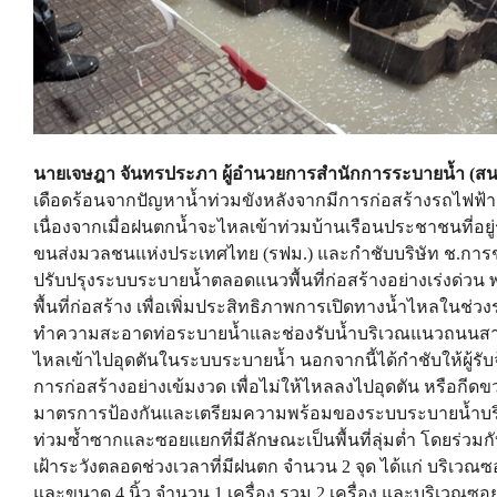
นายเจษฎา จันทรประภา ผู้อำนวยการสำนักการระบายน้ำ (สน
เดือดร้อนจากปัญหาน้ำท่วมขังหลังจากมีการก่อสร้างรถไฟฟ
เนื่องจากเมื่อฝนตกน้ำจะไหลเข้าท่วมบ้านเรือนประชาชนที่อ
ขนส่งมวลชนแห่งประเทศไทย (รฟม.) และกำชับบริษัท ช.การช่า
ปรับปรุงระบบระบายน้ำตลอดแนวพื้นที่ก่อสร้างอย่างเร่งด่วน
พื้นที่ก่อสร้าง เพื่อเพิ่มประสิทธิภาพการเปิดทางน้ำไหลในช่วงร
ทำความสะอาดท่อระบายน้ำและช่องรับน้ำบริเวณแนวถนนสามเสน รว
ไหลเข้าไปอุดตันในระบบระบายน้ำ นอกจากนี้ได้กำชับให้ผู้ร
การก่อสร้างอย่างเข้มงวด เพื่อไม่ให้ไหลลงไปอุดตัน หรือ
มาตรการป้องกันและเตรียมความพร้อมของระบบระบายน้ำบริเ
ท่วมซ้ำซากและซอยแยกที่มีลักษณะเป็นพื้นที่ลุ่มต่ำ โดยร่วมกับผู
เฝ้าระวังตลอดช่วงเวลาที่มีฝนตก จำนวน 2 จุด ได้แก่ บริเวณซอยท
และขนาด 4 นิ้ว จำนวน 1 เครื่อง รวม 2 เครื่อง และบริเวณซอยส