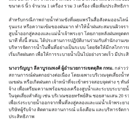
ขนาด 6 นิ้ว จำนวน 1 เครื่อง รวม 3 เครื่อง เพื่อเพิ่มประสิทธิภ
สำหรับกรณีภาพถ่ายน้ำท่วมขังที่เผยแพร่ในสื่อสังคมออนไลน
รุนแรง หรือความเข้มของฝนมาก ทำให้น้ำฝนสะสมบนผิวจราจรใ
สูบน้ำออกสู่คลองและแม่น้ำเจ้าพระยา โดยภายหลังฝนหยุดตก พ
นาที ทั้งนี้ สนน. ได้ประสานการปฏิบัติงานร่วมกับสำนักงานเขต
บริหารจัดการน้ำในพื้นที่อย่างเป็นระบบ โดยจัดให้มีกลไกการ
เริ่มเกิดฝนตก เพื่อให้การระบายน้ำเป็นไปอย่างรวดเร็ว มีปร
นางวรัญญา ลีลาบูรณพงศ์ ผู้อำนวยการเขตดุสิต กทม.
กล่าวว่
สถานการณ์ฝนตกอย่างต่อเนื่อง โดยเฉพาะบริเวณจุดเสี่ยงน้
เมฆฝน หรือเกิดฝนตก เจ้าหน้าที่จะเข้าตรวจสอบจุดต่าง ๆ ทันท
จ้าง เพื่อเตรียมความพร้อมของเครื่องสูบน้ำและระบบระบายน้ำใ
ในจุดเสี่ยงสำคัญ เช่น บริเวณซอยทรัพย์สิน ซอยสามเสน 20 รวมทั
เพื่อเร่งระบายน้ำออกจากพื้นที่ลงสู่คลองและแม่น้ำเจ้าพร
บริษัทผู้รับจ้าง ติดตามสถานการณ์ แจ้งเตือน และบริหารจัดการน
ประสิทธิภาพ