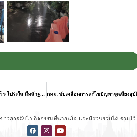
กทม. กำชับหน่วยงานเพิ่มประสิทธิภาพ Traffy Fondue รวดเร็ว โปร่งใส มีหลักฐานยืนยันชัดเจน
่าวสารฉับไว กิจกรรมที่น่าสนใจ และมีส่วนร่วมได้ รวมไว้ให้