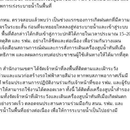
าพการเร่งระบายน้ำในพื้นที่
์ กทม. ตรวจสอบแล้วพบว่า เป็นช่วงแรกของการเกิดฝนตกที่มีความ
นระยะสั้น ก่อนที่จะทยอยไหลลงสู่ท่อระบายน้ำและเข้าสู่ระบบ
ื้นที่ดังกล่าวได้กลับเข้าสู่ภาวะปกติได้ภายในเวลาประมาณ 15–2
ดุสิต และ รฟม. อย่างใกล้ชิดและต่อเนื่อง เพื่อร่วมกันวางแผน
แจ้งเตือนสถานการณ์ฝนและการสั่งการเดินเครื่องสูบน้ำทันทีเมื่อ
ะสิทธิภาพ และลดผลกระทบต่อประชาชนผู้ใช้เส้นทางให้ได้มากที่สุด
า สำนักงานเขตฯ ได้จัดเจ้าหน้าที่ลงพื้นที่ติดตามและเฝ้าระวัง
ำท่วมและแนวก่อสร้างรถไฟฟ้าสายสีม่วง หากพบสภาพอากาศเริ่มมี
ี พร้อมประสานการปฏิบัติงานร่วมกับเจ้าหน้าที่ของ รฟม. และผู้รับ
ห้สามารถใช้งานได้ตลอดเวลา ทั้งนี้ ได้ติดตั้งเครื่องสูบน้ำสำรอง
้งจัดเจ้าหน้าที่เฝ้าระวังและเดินเครื่องสูบน้ำทันทีเมื่อเกิดฝนตก
ะยาอย่างรวดเร็ว ตลอดจนประสานความร่วมมือกับ สนน. รฟม. และ
้ำในพื้นที่อย่างต่อเนื่อง เพื่อให้การระบายน้ำเป็นไปอย่างมี