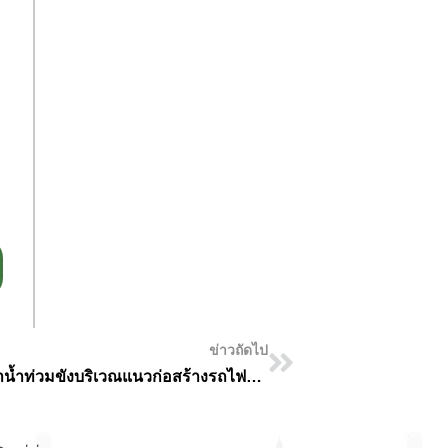
ข่าวถัดไป
กทม. บูรณาการ รฟม.-ผู้รับจ้าง เร่งแก้ปัญหาน้ำท่วมขังบริเวณแนวก่อสร้างรถไฟฟ้าสายสีม่วง ถนนสามเสน