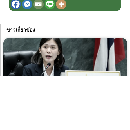
ข่าวเกี่ยวข้อง
สภา กทม. รับหลักการงบปี 2570 ตั้ง “ฉัตรชัย” ประธาน
คณะกรรมาการวิสามัญฯ แปรญัตติ 15 วัน พิจารณาให้
เสร็จ 45 วัน