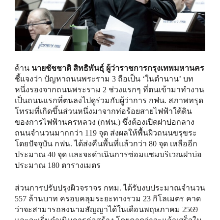
ด้าน
นายชัชชาติ สิทธิพันธุ์ ผู้ว่าราชการกรุงเทพมหานคร
ชี้แจงว่า ปัญหาถนนพระราม 3 ถือเป็น ‘ในตำนาน’ บท
หนึ่งรองจากถนนพระราม 2 ช่วงแรกๆ ที่ตนเข้ามาทำงาน
เป็นถนนแรกที่ตนลงไปดูร่วมกับผู้ว่าการ กฟน. สภาพทรุด
โทรมที่เกิดขึ้นส่วนหนึ่งมาจากท่อร้อยสายไฟฟ้าใต้ดิน
ของการไฟฟ้านครหลวง (กฟน.) ซึ่งต้องเปิดฝาบ่อกลาง
ถนนจำนวนมากกว่า 119 จุด ส่งผลให้พื้นผิวถนนขรุขระ
โดยปัจจุบัน กฟน. ได้ส่งคืนพื้นที่แล้วกว่า 80 จุด เหลืออีก
ประมาณ 40 จุด และจะดำเนินการซ่อมแซมบริเวณฝาบ่อ
ประมาณ 180 ตารางเมตร
ส่วนการปรับปรุงผิวจราจร กทม. ได้รับงบประมาณจำนวน
557 ล้านบาท ครอบคลุมระยะทางรวม 23 กิโลเมตร คาด
ว่าจะสามารถลงนามสัญญาได้ในเดือนพฤษภาคม 2569