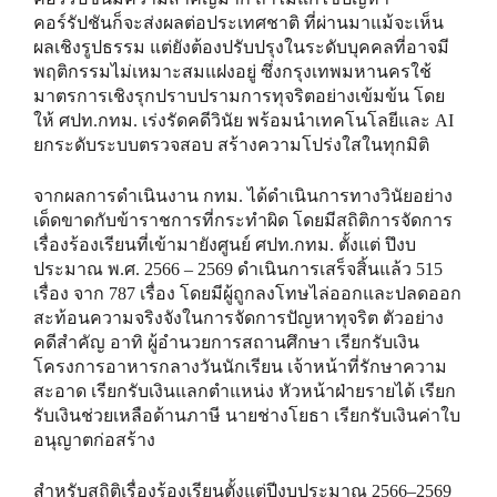
คอร์รัปชันก็จะส่งผลต่อประเทศชาติ ที่ผ่านมาแม้จะเห็น
ผลเชิงรูปธรรม แต่ยังต้องปรับปรุงในระดับบุคคลที่อาจมี
พฤติกรรมไม่เหมาะสมแฝงอยู่ ซึ่งกรุงเทพมหานครใช้
มาตรการเชิงรุกปราบปรามการทุจริตอย่างเข้มข้น โดย
ให้ ศปท.กทม. เร่งรัดคดีวินัย พร้อมนำเทคโนโลยีและ AI
ยกระดับระบบตรวจสอบ สร้างความโปร่งใสในทุกมิติ
จากผลการดำเนินงาน กทม. ได้ดำเนินการทางวินัยอย่าง
เด็ดขาดกับข้าราชการที่กระทำผิด โดยมีสถิติการจัดการ
เรื่องร้องเรียนที่เข้ามายังศูนย์ ศปท.กทม. ตั้งแต่ ปึงบ
ประมาณ พ.ศ. 2566 – 2569 ดำเนินการเสร็จสิ้นแล้ว 515
เรื่อง จาก 787 เรื่อง โดยมีผู้ถูกลงโทษไล่ออกและปลดออก
สะท้อนความจริงจังในการจัดการปัญหาทุจริต ตัวอย่าง
คดีสำคัญ อาทิ ผู้อำนวยการสถานศึกษา เรียกรับเงิน
โครงการอาหารกลางวันนักเรียน เจ้าหน้าที่รักษาความ
สะอาด เรียกรับเงินแลกตำแหน่ง หัวหน้าฝ่ายรายได้ เรียก
รับเงินช่วยเหลือด้านภาษี นายช่างโยธา เรียกรับเงินค่าใบ
อนุญาตก่อสร้าง
สำหรับสถิติเรื่องร้องเรียนตั้งแต่ปีงบประมาณ 2566–2569