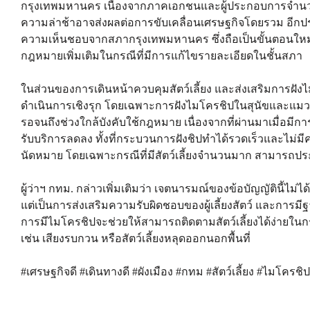
กรุงเทพมหานคร เนื่องจากภาคเอกชนและผู้ประกอบการจำนว
ความล่าช้าอาจส่งผลต่อการขับเคลื่อนเศรษฐกิจโดยรวม อีกปร
ความเห็นชอบจากสภากรุงเทพมหานคร ซึ่งถือเป็นขั้นตอนใหม
กฎหมายเพิ่มเติมในกรณีที่มีการแก้ไขรายละเอียดในชั้นสภา
ในส่วนของการเดินหน้าควบคุมสัตว์เลี้ยง และส่งเสริมการฝังไ
ดำเนินการเชิงรุก โดยเฉพาะการฝังไมโครชิปในสุนัขและแมว เพ
รอจนถึงช่วงใกล้บังคับใช้กฎหมาย เนื่องจากที่ผ่านมาเมื่อมีกา
รับบริการลดลง ทั้งที่กระบวนการฝังชิปทำได้รวดเร็วและไม่มีค
นัดหมาย โดยเฉพาะกรณีที่มีสัตว์เลี้ยงจำนวนมาก สามารถประสาน
ผู้ว่าฯ กทม. กล่าวเพิ่มเติมว่า เจตนารมณ์ของข้อบัญญัตินี้ไม่
แต่เป็นการส่งเสริมความรับผิดชอบของผู้เลี้ยงสัตว์ และการมีฐ
การมีไมโครชิปจะช่วยให้สามารถติดตามสัตว์เลี้ยงได้ง่าย
เช่น เสียงรบกวน หรือสัตว์เลี้ยงหลุดออกนอกพื้นที่
#เศรษฐกิจดี #เดินทางดี #ผังเมือง #กทม #สัตว์เลี้ยง #ไมโครชิป