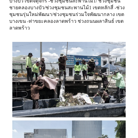
บางบัว เขตจตุจักร -ช่วงชุมชนสะพานไม้1/ ช่วงชุมชน
ชายคลองบางบัว/ช่วงชุมชนสะพานไม้1 เขตหลักสี่ -ช่วง
ชุมชนรุ่นใหม่พัฒนา/ช่วงชุมชนร่วมใจพัฒนากลาง เขต
บางเขน -ท่าขยะคลองลาดพร้าว ช่วงถนนผลาสินธ์ เขต
ลาดพร้าว