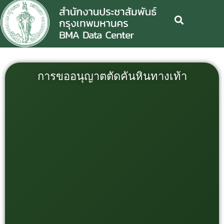
การขออนุญาตตัดคันหินทางเท้า