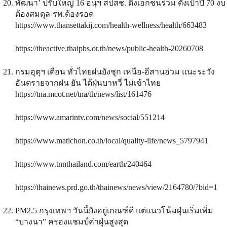
พัฒนา’ ปรับใหญ่ 16 อนุฯ สปสช. ดึงเอกชนร่วม ตั้งเป้าปี 70 งบ
ต้องสมดุล-รพ.ต้องรอด
https://www.thansettakij.com/health-wellness/health/663483
https://theactive.thaipbs.or.th/news/public-health-20260708
กรมอุตุฯ เตือน ทั่วไทยฝนยังชุก เหนือ-อีสานอ่วม แนะระวัง
อันตรายจากฝน ยัน ไต้ฝุ่นบาหวี่ ไม่เข้าไทย
https://tna.mcot.net/tna/th/news/list/161476
https://www.amarintv.com/news/social/551214
https://www.matichon.co.th/local/quality-life/news_5797941
https://www.tnnthailand.com/earth/240464
https://thainews.prd.go.th/thainews/news/view/2164780/?bid=1
PM2.5 กรุงเทพฯ วันนี้ยังอยู่เกณฑ์ดี แต่แนวโน้มฝุ่นเริ่มเพิ่ม
“บางนา” ครองแชมป์ค่าฝุ่นสูงสุด