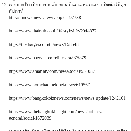
เขตบางรัก เปิดตารางเก็บขยะ ที่นอน-หมอนเก่า ติดต่อได้ทุก
สัปดาห์
http://innews.news/news.php?n=97738
https://www.thairath.co.th/lifestyle/life/2944872
https://thethaiger.com/th/news/1585481
https://www.naewna.com/likesara/975879
https://www.amarintv.com/news/social/551087
https://www.komchadluek.net/news/619567
https://www.bangkokbiznews.com/news/news-update/1242101
https://www.thebangkokinsight.com/news/politics-
general/social/1672039