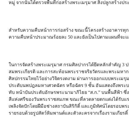
หมู่ จากนั้นได้ตรวจพื้นที่ก่อสร้างพระเมรุมาศ สิ่งปลูกสร้
สำหรับความคืบหน้าการก่อสร้าง ขณะนี้โครงสร้างอาคารทุ
ความคืบหน้าประมาณร้อยละ 50 และยังเป็นไปตามแผนที่จะแล
ในการจัดสร้างพระเมรุมาศ กรมศิลปากรได้ยึดหลักสำคัญ 3
สมพระเกียรติ และการสะท้อนพระราชจริยวัตรและพระมหา
ศิลปกรรมไทยไว้อย่างวิจิตรงดงาม ผ่านการออกแบบพระเมรุ
ประดับนพปฎลมหาเศวตฉัตร หรือฉัตร 9 ชั้น อันแสดงถึงพระบร
ทับ หน้าบันประดับอักษรพระนามาภิไธย “ส.ก.” บนพื้นสีฟ้า ซึ่ง
สีแห่งศรีของวันพระราชสมภพ ขณะที่ลวดลายตกแต่งได้รับแรงบ
เพลิงจัดปักโดยฝีมือช่างสถาบันสิริกิติ์ และภูมิทัศน์โดยร
รายรอบด้วยรูปสัตว์หิมพานต์และตัวละครจากเรื่องรามเกียรติ