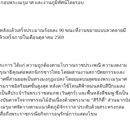
างประกอบพระเมรุมาศ และงานภูมิทัศน์โดยรอบ
กหลังแล้วเสร็จประมาณร้อยละ 90 ขณะที่งานขยายแบบลวดลายมี
้วเสร็จภายในเดือนตุลาคม 2569
 ประการ ได้แก่ ความถูกต้องตามโบราณราชประเพณี ความงดงาม
กรุณาธิคุณต่อพสกนิกรชาวไทย โดยผสานงานสถาปัตยกรรมและ
มาศที่ส่วนยอดเป็นทรงมงกุฎแปลง โดยยอดบนสุดของพระเมรุมาศ
มราชอิสริยยศขั้นสูงสุด หลังคาใช้โทนสีฟ้าหม่นสลับสีปีกแมลง
เป็นสีประจำวันพระราชสมภพ (วันศุกร์) และพื้นหลังสีชมพู ซึ่งเป็น
ันดาลใจจากพรรณไม้อันเนื่องด้วยพระนาม “สิริกิติ์” ส่วนฉากบั
อบพระเมรุมาศจัดวางตามแนวคิดภูมิจักรวาล ประดับด้วยสระทรงกลม
์ สื่อถึงพระราชกรณียกิจการอนุรักษ์การแสดงโขน