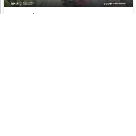
กทม. เชิญเที่ยวชมงาน “สีสรรพรรณไม้ เทิดไท้บรม
ราชินีนาถ” “พระเมตตา แม่แห่งแผ่นดิน” น้อมรำลึกพระ
มหากรุณาธิคุณ ตระการตาทุ่งดอกไม้กว่า 2.6 แสนต้น 8 –
13 ส.ค. 69 ณ สวนสมเด็จพระนางเจ้าสิริกิติ์ฯ
21 กรกฎาคม 2026
เสริมเกราะกฎหมาย! สำนักสิ่งแวดล้อม ยกระดับเจ้าหน้าที่