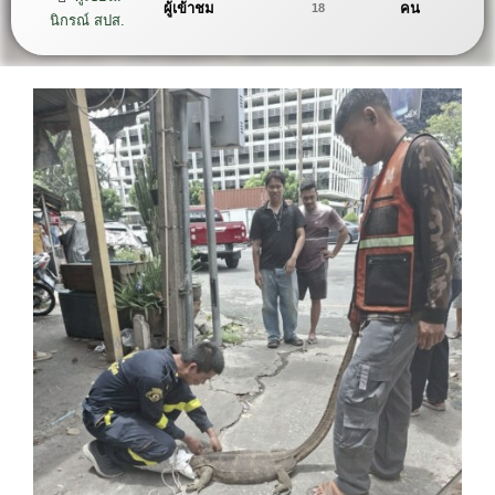
ผู้เข้าชม
คน
18
นิกรณ์ สปส.