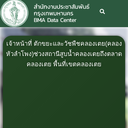
เจ้าหน้าที่ ตักขยะและวัชพืชคลองเตย(คลอง
หัวลำโพง)ช่วงสถานีสูบน้ำคลองเตยถึงตลาด
คลองเตย พื้นที่เขตคลองเตย