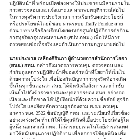
ปฏิบัติหน้าที่ พร้อมเปิดช่องทางให้ประชาชนมีส่วนร่วมใน
การตรวจสอบและแจ้งเบาะแส หากพบพฤติการณ์ส่อไป
ในทางทุจริต การประวิงเวลา การเรียกรับผลประโยชน์
หรือประโยชน์โดยมิชอบ ผ่านระบบ Traffy Fondue สาย
ด่วน 1555 หรือร้องเรียนโดยตรงต่อศูนย์ปฏิบัติการต่อต้าน
การทุจริตกรุงเทพมหานคร (ศปท.กทม.) เพื่อให้มีการ
ตรวจสอบข้อเท็จจริงและดำเนินการตามกฎหมายต่อไป
นายประพาส เหลืองศิรินภา ผู้อำนวยการสำนักการโยธา
(สนย.) กทม.
กล่าวถึงมาตรการควบคุม ตรวจสอบ และ
กำกับดูแลการปฏิบัติหน้าที่ของเจ้าหน้าที่โยธาให้เป็นไป
ด้วยความโปร่งใส เพื่อป้องกันปัญหาการทุจริตที่อาจเกิด
ขึ้นในทุกขั้นตอนว่า สนย. ได้มีหนังสือสั่งการและกำชับ
เน้นย้ำไปยังข้าราชการและบุคลากรของ สนย. อย่างต่อ
เนื่องและเด็ดขาด ให้ปฏิบัติหน้าที่ด้วยความซื่อสัตย์ สุจริต
โปร่งใส และยึดหลักความถูกต้องตาม พ.ร.บ.ควบคุม
อาคาร พ.ศ. 2522 ข้อบัญญัติ กทม. และระเบียบที่เกี่ยวข้อง
อย่างเคร่งครัด ห้ามมิให้ใช้ดุลพินิจที่เอื้อประโยชน์ต่อผู้ใด
ผู้หนึ่ง นอกจากนี้ กทม. ได้นำระบบเทคโนโลยีสารสนเทศ
มาใช้สนับสนุนการปฏิบัติงาน เพื่อลดการใช้ดุลพินิจ เพิ่ม