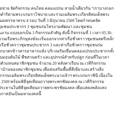
อข่าย จัดกิจกรรม คนไทย คลองเปรม สายน้ำเดียวกัน “เราบางกอก
ะราชดำริตามพระบรมราโชบาย และร่วมเฉลิมพระเกียรติสมเด็จพระ
มพรรษาครบ 4 รอบ วันที่ 3 มิถุนายน 2569 โดยกำหนดจัด
นา ชุมชนประชากร 3 ชุมชนร่มไทรงามพัฒนา และชุมชน
น แบ่งออกเป็น 3 กิจกรรมสำคัญ ดังนี้ กิจกรรมที่ 1 เวลา 05.30-
บวนเรือพระภิกษุสงฆ์จะเริ่มออกจากท่าเรือชั่วคราวชุมชนสตรีเหล็
เรือชั่วคราวชุมชนประชากร 3 และท่าเรือชั่วคราวชุมชนร่ม
ักบาตรข้าวสารอาหารแห้ง บริเวณริมเขื่อนคลองเปรมประชากรทั้
นรับมอบต้นไม้ พืชสวนครัว และอุปกรณ์สำหรับปลูก ก่อนที่ในเวลา
แก่ตัวแทนสมาชิกชุมชน จำนวน 20 หลังคาเรือน ณ เวทีกิจกรรม
นของสมาชิกชุมชน เพื่อส่งเสริมพื้นที่สีเขียวและสร้างสิ่ง
 กิจกรรมเฉลิมพระเกียรติสมเด็จพระนางเจ้าฯ พระบรมราชินี เนื่องใน
569 พร้อมพิธีจุดเทียนถวายพระพรชัยมงคล ณ เวทีกิจกรรม
ประธานในพิธีจุดเทียนถวายพระพรชัยมงคล เพื่อแสดงพลังแห่ง
าสอันเป็นมหามงคลนี้