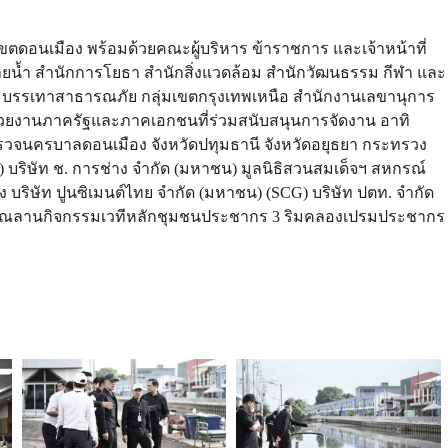
ขตดอนเมือง พร้อมด้วยคณะผู้บริหาร ข้าราชการ และเจ้าหน้าที่
ยน้ำ สำนักการโยธา สำนักสิ่งแวดล้อม สำนักวัฒนธรรม กีฬา และ
ละบรรเทาสาธารณภัย กลุ่มเขตกรุงเทพเหนือ สำนักงานเลขานุการ
่วยงานภาครัฐและภาคเอกชนที่ร่วมสนับสนุนการจัดงาน อาทิ
รวจนครบาลดอนเมือง จังหวัดปทุมธานี จังหวัดอยุธยา กระทรวง
บริษัท ช. การช่าง จำกัด (มหาชน) มูลนิธิสวนสมเด็จฯ สหกรณ์
ริษัท ปูนซิเมนต์ไทย จำกัด (มหาชน) (SCG) บริษัท ปตท. จำกัด
ี่บริเวณลานกิจกรรมเวทีหลักชุมชนประชากร 3 ริมคลองเปรมประชากร