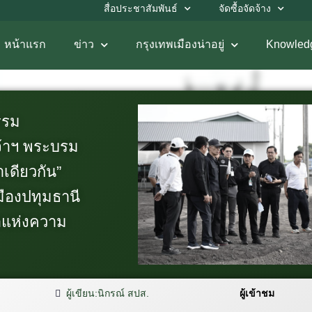
สื่อประชาสัมพันธ์
จัดซื้อจัดจ้าง
หน้าแรก
ข่าว
กรุงเทพเมืองน่าอยู่
Knowled
รรม
จ้าฯ พระบรม
เดียวกัน”
ืองปทุมธานี
้ำแห่งความ
ผู้เขียน:
นิกรณ์ สปส.
ผู้เข้าชม