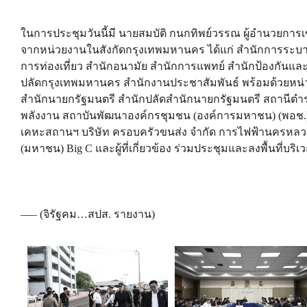
ในการประชุมวันนี้มี นายสมบัติ กนกทิพย์วรรณ ผู้อำนวยการเ
จากหน่วยงานในสังกัดกรุงเทพมหานคร ได้แก่ สำนักการระบา
การท่องเที่ยว สำนักอนามัย สำนักการแพทย์ สำนักป้องกันแ
ปลัดกรุงเทพมหานคร สำนักงานประชาสัมพันธ์ พร้อมด้วยหน
สำนักนายกรัฐมนตรี สำนักปลัดสำนักนายกรัฐมนตรี สถานีตำ
พลังงาน สถาบันพัฒนาองค์กรชุมชน (องค์การมหาชน) (พอช.) 
เคหะสถานฯ บริษัท ครอบครัวขนส่ง จำกัด การไฟฟ้านครหลวง บ
(มหาชน) Big C และผู้ที่เกี่ยวข้อง ร่วมประชุมและลงพื้นท
—– (จิรัฐคม…สปส. รายงาน)