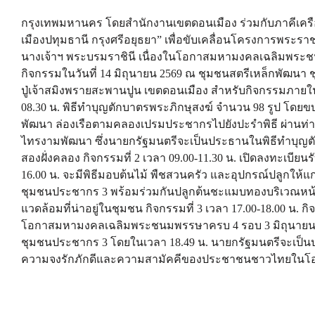
กรุงเทพมหานคร โดยสำนักงานเขตดอนเมือง ร่วมกับภาคีเครื
เมืองปทุมธานี กรุงศรีอยุธยา” เพื่อขับเคลื่อนโครงการพร
นางเจ้าฯ พระบรมราชินี เนื่องในโอกาสมหามงคลเฉลิมพระชน
กิจกรรมในวันที่ 14 มิถุนายน 2569 ณ ชุมชนสตรีเหล็กพัฒ
ปู่เจ้าสมิงพรายสะพานปูน เขตดอนเมือง สำหรับกิจกรรมภายในงา
08.30 น. พิธีทำบุญตักบาตรพระภิกษุสงฆ์ จำนวน 98 รูป โดยข
พัฒนา ล่องเรือตามคลองเปรมประชากรไปยังปะรำพิธี ผ่านท่า
ไทรงามพัฒนา ซึ่งนายกรัฐมนตรีจะเป็นประธานในพิธีทำบุญต
สองฝั่งคลอง กิจกรรมที่ 2 เวลา 09.00-11.30 น. เปิดลงทะเบีย
16.00 น. จะมีพิธีมอบต้นไม้ พืชสวนครัว และอุปกรณ์ปลูกให้
ชุมชนประชากร 3 พร้อมร่วมกันปลูกต้นชะแมบทองบริเวณหน้าบ้า
แวดล้อมที่น่าอยู่ในชุมชน กิจกรรมที่ 3 เวลา 17.00-18.00 น.
โอกาสมหามงคลเฉลิมพระชนมพรรษาครบ 4 รอบ 3 มิถุนายน 2
ชุมชนประชากร 3 โดยในเวลา 18.49 น. นายกรัฐมนตรีจะเป็น
ความจงรักภักดีและความสามัคคีของประชาชนชาวไทยในโอก