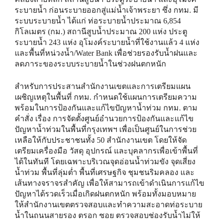
ระบายน้ำ ก่อนระบายออกสู่แม่น้ำเจ้าพระยา ซึ่ง กทม. มี
ระบบระบายน้ำ ได้แก่ ท่อระบายน้ำประมาณ 6,854
กิโลเมตร (กม.) สถานีสูบน้ำประมาณ 200 แห่ง ประตู
ระบายน้ำ 243 แห่ง อุโมงค์ระบายน้ำที่ใช้งานแล้ว 4 แห่ง
และพื้นที่หน่วงน้ำ/Water Bank เพื่อช่วยรองรับน้ำฝนและ
ลดภาระของระบบระบายน้ำในช่วงฝนตกหนัก
สำหรับการประสานสำนักงานเขตและการเตรียมแผน
เผชิญเหตุในพื้นที่ กทม. กำหนดใช้แผนการเตรียมความ
พร้อมในการป้องกันและแก้ไขปัญหาน้ำท่วม กทม. ตาม
คำสั่ง เรื่อง การจัดตั้งศูนย์อำนวยการป้องกันและแก้ไข
ปัญหาน้ำท่วมในพื้นที่กรุงเทพฯ เพื่อเป็นศูนย์ในการช่วย
เหลือให้กับประชาชนทั้ง 50 สำนักงานเขต โดยให้จัด
เตรียมเครื่องมือ วัสดุ อุปกรณ์ และบุคลากรเพื่อเข้าพื้นที่
ได้ในทันที โดยเฉพาะบริเวณจุดอ่อนน้ำท่วมขัง จุดเสี่ยง
น้ำท่วม พื้นที่ลุ่มต่ำ พื้นที่เศรษฐกิจ ชุมชนริมคลอง และ
เส้นทางจราจรสำคัญ เพื่อให้สามารถเข้าดำเนินการแก้ไข
ปัญหาได้รวดเร็วเมื่อเกิดฝนตกหนัก พร้อมทั้งมอบหมาย
ให้สำนักงานเขตตรวจสอบและทำความสะอาดท่อระบาย
น้ำในถนนสายรอง ตรอก ซอย ตรวจสอบช่องรับน้ำไม่ให้