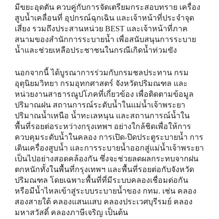
มีขยะอุดตัน ควบคู่กับการจัดเตรียมกระสอบทราย เครื่อง
สูบน้ำเคลื่อนที่ อุปกรณ์ฉุกเฉิน และเจ้าหน้าที่ประจำจุด
เสี่ยง รวมถึงประสานหน่วย BEST และเจ้าหน้าที่ภาค
สนามของสำนักการระบายน้ำ เพื่อสนับสนุนการระบาย
น้ำและช่วยเหลือประชาชนในกรณีเกิดน้ำท่วมขัง
นอกจากนี้ ได้บูรณาการร่วมกับกรมชลประทาน กรม
อุตุนิยมวิทยา กรมอุทกศาสตร์ จังหวัดปริมณฑล และ
หน่วยงานสาธารณูปโภคที่เกี่ยวข้อง เพื่อติดตามข้อมูล
ปริมาณฝน สถานการณ์ระดับน้ำในแม่น้ำเจ้าพระยา
ปริมาณน้ำเหนือ น้ำทะเลหนุน และสถานการณ์น้ำใน
พื้นที่รอยต่อระหว่างกรุงเทพฯ อย่างใกล้ชิดเพื่อให้การ
ควบคุมระดับน้ำในคลอง การเปิด-ปิดประตูระบายน้ำ การ
เดินเครื่องสูบน้ำ และการระบายน้ำออกสู่แม่น้ำเจ้าพระยา
เป็นไปอย่างสอดคล้องกัน ซึ่งจะช่วยลดผลกระทบจากฝน
ตกหนักทั้งในพื้นที่กรุงเทพฯ และพื้นที่รอยต่อกับจังหวัด
ปริมณฑล โดยเฉพาะพื้นที่ที่มีระบบคลองเชื่อมต่อกัน
หรือมีน้ำไหลเข้าสู่ระบบระบายน้ำของ กทม. เช่น คลอง
สองสายใต้ คลองแสนแสบ คลองประเวศบุรีรมย์ คลอง
มหาสวัสดิ์ คลองภาษีเจริญ เป็นต้น