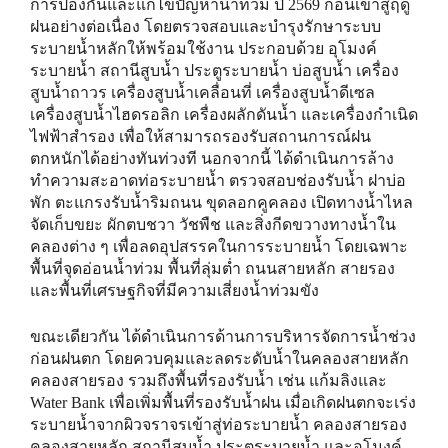
การป้องกันและแก้ไขปัญหาน้ำท่วม ปี 2569 ก่อนเข้าสู่ฤดู
ฝนอย่างต่อเนื่อง โดยตรวจสอบและบำรุงรักษาระบบ
ระบายน้ำหลักให้พร้อมใช้งาน ประกอบด้วย อุโมงค์
ระบายน้ำ สถานีสูบน้ำ ประตูระบายน้ำ บ่อสูบน้ำ เครื่อง
สูบน้ำถาวร เครื่องสูบน้ำเคลื่อนที่ เครื่องสูบน้ำดีเซล
เครื่องสูบน้ำไฮดรอลิก เครื่องผลักดันน้ำ และเครื่องกำเนิด
ไฟฟ้าสำรอง เพื่อให้สามารถรองรับสถานการณ์ฝน
ตกหนักได้อย่างทันท่วงที นอกจากนี้ ได้ดำเนินการล้าง
ทำความสะอาดท่อระบายน้ำ ตรวจสอบช่องรับน้ำ ฝาบ่อ
พัก ตะแกรงรับน้ำริมถนน ขุดลอกคูคลอง เปิดทางน้ำไหล
จัดเก็บขยะ ผักตบชวา วัชพืช และสิ่งกีดขวางทางน้ำใน
คลองต่าง ๆ เพื่อลดอุปสรรคในการระบายน้ำ โดยเฉพาะ
พื้นที่จุดอ่อนน้ำท่วม พื้นที่ลุ่มต่ำ ถนนสายหลัก สายรอง
และพื้นที่เศรษฐกิจที่มีความเสี่ยงน้ำท่วมขัง
ขณะเดียวกัน ได้ดำเนินการด้านการบริหารจัดการน้ำช่วง
ก่อนฝนตก โดยควบคุมและลดระดับน้ำในคลองสายหลัก
คลองสายรอง รวมถึงพื้นที่รองรับน้ำ เช่น แก้มลิงและ
Water Bank เพื่อเพิ่มพื้นที่รองรับน้ำฝน เมื่อเกิดฝนตกจะเร่ง
ระบายน้ำจากผิวจราจรเข้าสู่ท่อระบายน้ำ คลองสายรอง
คลองสายหลัก สถานีสูบน้ำ ประตูระบายน้ำ และอุโมงค์