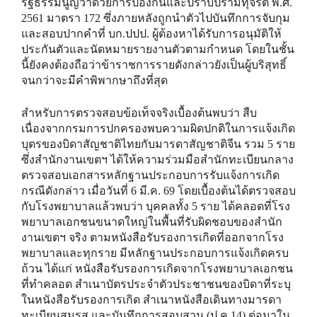
รัฐธรรมนูญว่าด้วยการป้องกันและปราบปรามทุจริต พ.ศ.
2561 มาตรา 172 ซึ่งภายหลังถูกนำตัวไปบันทึกการจับกุม
และสอบปากคำที่ บก.ปปป. ผู้ต้องหาได้รับการอนุมัติให้
ประกันตัวและนัดหมายรายงานตัวตามกำหนด โดยในชั้น
นี้ยังคงต้องถือว่าข้าราชการรายดังกล่าวยังเป็นผู้บริสุทธิ์
จนกว่าจะมีคำพิพากษาถึงที่สุด
สำหรับการตรวจสอบข้อเท็จจริงเบื้องต้นพบว่า สืบ
เนื่องจากกรมการปกครองพบความผิดปกติในการแจ้งเกิด
บุตรของบิดาสัญชาติไทยกับมารดาสัญชาติจีน รวม 5 ราย
ซึ่งสำนักงานเขตฯ ได้ให้ความร่วมมือสำนักทะเบียนกลาง
ตรวจสอบเอกสารหลักฐานประกอบการรับแจ้งการเกิด
กรณีดังกล่าว เมื่อวันที่ 6 มี.ค. 69 โดยเบื้องต้นได้ตรวจสอบ
กับโรงพยาบาลแล้วพบว่า บุคคลทั้ง 5 ราย ได้คลอดที่โรง
พยาบาลเอกชนขนาดใหญ่ในพื้นที่รับผิดชอบของสำนัก
งานเขตฯ จริง ตามหนังสือรับรองการเกิดที่ออกจากโรง
พยาบาลและทุกราย มีหลักฐานประกอบการแจ้งเกิดครบ
ถ้วน ได้แก่ หนังสือรับรองการเกิดจากโรงพยาบาลเอกชน
ที่ทำคลอด สำเนาบัตรประจำตัวประชาชนของบิดาที่ระบุ
ในหนังสือรับรองการเกิด สำเนาหนังสือเดินทางมารดา
ทะเบียนสมรส และบันทึกการสอบสวน (ป.ค.14) ต่อมาใน