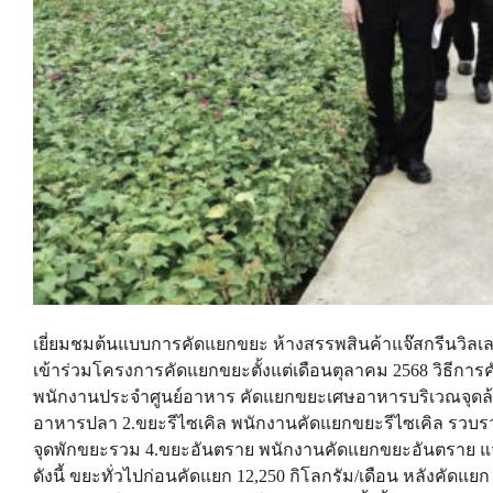
เยี่ยมชมต้นแบบการคัดแยกขยะ ห้างสรรพสินค้าแจ๊สกรีนวิลเลจ 
เข้าร่วมโครงการคัดแยกขยะตั้งแต่เดือนตุลาคม 2568 วิธีกา
พนักงานประจำศูนย์อาหาร คัดแยกขยะเศษอาหารบริเวณจุดล้
อาหารปลา 2.ขยะรีไซเคิล พนักงานคัดแยกขยะรีไซเคิล รวบรว
จุดพักขยะรวม 4.ขยะอันตราย พนักงานคัดแยกขยะอันตราย แจ
ดังนี้ ขยะทั่วไปก่อนคัดแยก 12,250 กิโลกรัม/เดือน หลังคัดแยก