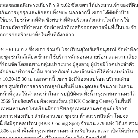
วณซอยเฉลิมพระเกียรติ ร.9 ซ.62 ซึ่งเขตฯ ได้ประสานเจ้าของที่ดิ
องกันการบุกรุกและลักลอบทิ้งขยะ นอกจากนี้ เขตฯ ได้ติดตั้งป้าย
้ประโยชน์จากที่ดิน ซึ่งพบว่าที่ดินบริเวณดังกล่าวไม่มีการใช้
ษีตามอัตราที่กำหนด จัดเจ้าหน้าที่เทศกิจออกตรวจพื้นที่เป็นประจำ
การก่อสร้างมาทิ้งในพื้นที่ดังกล่าว
 70/1 แยก 2 ซึ่งเขตฯ ร่วมกับโรงเรียนสุวิทย์เสรีอนุสรณ์ จัดทำห้อ
และชุมชนใกล้เคียงเข้ามาใช้บริการพักผ่อนคลายร้อน ลดความเสี่ยง
นจัด โดยเฉพาะกลุ่มเปราะบาง ผู้สูงอายุ ผู้ป่วยมีโรคประจำตัว
่งพักผ่อน บริการน้ำดื่ม ยาเวชภัณฑ์ และเจ้าหน้าที่ให้คำแนะนำใน
ลา 10.30-15.30 น. นอกจากนี้ เขตฯ ยังมีห้องหลบร้อน บริเวณฝ่าย
นคร ศูนย์บริการสาธารณสุขในพื้นที่ และจุดหลบร้อนภายในสวน
หน้าที่ดูแลให้คำแนะนำในการปฏิบัติตน ทั้งนี้ กรุงเทพมหานครได้
569 โดยจัดเตรียมห้องหลบร้อน (BKK Cooling Center) ในพื้นที่
รุงเทพมหานคร โรงเรียนฝึกอาชีพกรุงเทพมหานคร ศูนย์บริการ
ะการท่องเที่ยว สำนักงานเขต ชุมชน ห้างสรรพสินค้า โดยจะ
้ ยังมีจุดหลบร้อน (BKK Cooling Spot) จำนวน 279 แห่ง ได้แก่ สวน
,806 จุด ทั่วพื้นที่กรุงเทพมหานคร สำหรับวันและเวลาเปิดให้บริกา