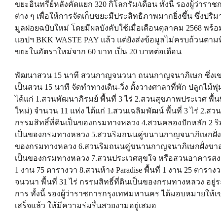
ขยะอินทรีย์หลังคัดแยก 320 กิโลกรัม/เดือน ทั้งนี้ รองผู
ต่าง ๆ เพื่อให้การจัดเก็บขยะมีประสิทธิภาพมากยิ่งขึ้น ซึ่
มูลฝอยฉบับใหม่ โดยมีผลบังคับใช้เมื่อเดือนตุลาคม 2568 พร้
แอปฯ BKK WASTE PAY แล้ว แต่ยังส่งข้อมูลไม่ครบถ้วนตามท
ขยะในอัตราใหม่จาก 60 บาท เป็น 20 บาทต่อเดือน
พัฒนาสวน 15 นาที สวนกาญจนวนา ถนนกาญจนาภิเษก ซึ่งเขต
เป็นสวน 15 นาที จัดทำทางเดิน-วิ่ง ตั้งวางศาลาที่พัก ปลูกไม้พ
ได้แก่ 1.สวนพัฒนาภิรมย์ พื้นที่ 3 ไร่ 2.สวนสุขภาพประเวศ พื้นท
ใหม่) จำนวน 11 แห่ง ได้แก่ 1.สวนเฉลิมพัฒน์ พื้นที่ 3 ไร่ 2.ส
กรรมสิทธิ์ที่ดินเป็นของกรมทางหลวง 4.สวนคลองปักหลัก 2 ริมถน
เป็นของกรมทางหลวง 5.สวนริมถนนคู่ขนานกาญจนาภิเษกฝั่งขาออก
ของกรมทางหลวง 6.สวนริมถนนคู่ขนานกาญจนาภิเษกฝั่งขาออก บริ
เป็นของกรมทางหลวง 7.สวนประเวศสุขใจ หรือสวนอาคารสงเคร
1 งาน 75 ตารางวา 8.สวนห้าง Paradise พื้นที่ 1 งาน 25 ตาราง
จนวนา พื้นที่ 31 ไร่ กรรมสิทธิ์ที่ดินเป็นของกรมทางหลวง อยู่
การ ทั้งนี้ รองผู้ว่าราชการกรุงเทพมหานคร ได้มอบหมายให้เข
เสร็จแล้ว ให้มีความร่มรื่นสวยงามอยู่เสมอ