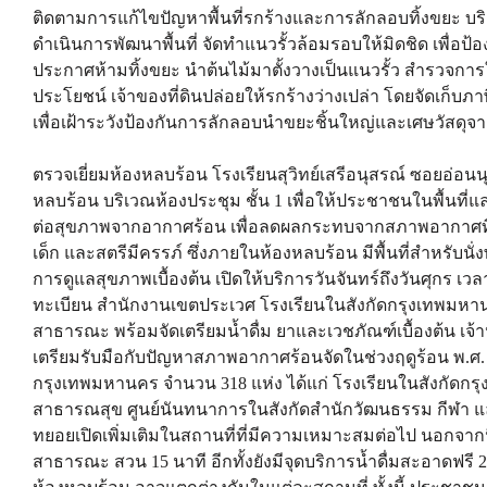
ติดตามการแก้ไขปัญหาพื้นที่รกร้างและการลักลอบทิ้งขยะ บริเ
ดำเนินการพัฒนาพื้นที่ จัดทำแนวรั้วล้อมรอบให้มิดชิด เพื่อป้
ประกาศห้ามทิ้งขยะ นำต้นไม้มาตั้งวางเป็นแนวรั้ว สำรวจการใช
ประโยชน์ เจ้าของที่ดินปล่อยให้รกร้างว่างเปล่า โดยจัดเก็บภา
เพื่อเฝ้าระวังป้องกันการลักลอบนำขยะชิ้นใหญ่และเศษวัสดุจาก
ตรวจเยี่ยมห้องหลบร้อน โรงเรียนสุวิทย์เสรีอนุสรณ์ ซอยอ่อนนุช
หลบร้อน บริเวณห้องประชุม ชั้น 1 เพื่อให้ประชาชนในพื้นที่
ต่อสุขภาพจากอากาศร้อน เพื่อลดผลกระทบจากสภาพอากาศที่ร้อ
เด็ก และสตรีมีครรภ์ ซึ่งภายในห้องหลบร้อน มีพื้นที่สำหรับนั
การดูแลสุขภาพเบื้องต้น เปิดให้บริการวันจันทร์ถึงวันศุกร เว
ทะเบียน สำนักงานเขตประเวศ โรงเรียนในสังกัดกรุงเทพมหา
สาธารณะ พร้อมจัดเตรียมน้ำดื่ม ยาและเวชภัณฑ์เบื้องต้น เจ้า
เตรียมรับมือกับปัญหาสภาพอากาศร้อนจัดในช่วงฤดูร้อน พ.ศ. 2
กรุงเทพมหานคร จำนวน 318 แห่ง ได้แก่ โรงเรียนในสังกัดก
สาธารณสุข ศูนย์นันทนาการในสังกัดสำนักวัฒนธรรม กีฬา แล
ทยอยเปิดเพิ่มเติมในสถานที่ที่มีความเหมาะสมต่อไป นอกจากนี
สาธารณะ สวน 15 นาที อีกทั้งยังมีจุดบริการน้ำดื่มสะอาดฟรี 2