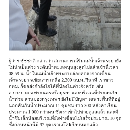
ผู้ว่าฯ ชัชชาติ กล่าวว่า สถานการณ์ริมแม่น้ำเจ้าพระยายัง
ไม่น่าเป็นห่วง ระดับน้ำทะเลหนุนสูงสุดไปแล้วเช้านี้เวลา
08.59 น. น้ำในแม่น้ำเจ้าพระยาปล่อยลดลงจากเขื่อน
เจ้าพระยา จ.ชัยนาท เหลือ 2,300 ลบ.ม./วินาที เราชาว
กทม. ก็ขอส่งกำลังใจให้พี่น้องในต่างจังหวัด เช่น
อ.บางบาล จ.พระนครศรีอยุธยา และบริเวณที่ประสบภัย
น้ำท่วม ส่วนของกรุงเทพฯ ยังไม่มีปัญหา เฉพาะพื้นที่ที่อยู่
นอกคันกันน้ำประมาณ 11 ชุมชน ราว 300 หลังคาเรือน
ประมาณ 1,000 กว่าคน ซึ่งเราเข้าไปช่วยดูแลแล้ว และมี
น้ำซึมเล็กน้อยบริเวณที่ยังทำเขื่อนไม่เสร็จประมาณ 10 จุด
ซึ่งก่อนหน้านี้มี 92 จุด เราแก้ไปเกือบหมดแล้ว