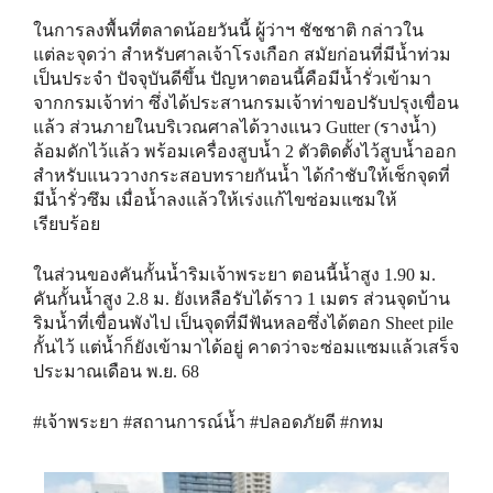
ในการลงพื้นที่ตลาดน้อยวันนี้ ผู้ว่าฯ ชัชชาติ กล่าวใน
แต่ละจุดว่า สำหรับศาลเจ้าโรงเกือก สมัยก่อนที่มีน้ำท่วม
เป็นประจำ ปัจจุบันดีขึ้น ปัญหาตอนนี้คือมีน้ำรั่วเข้ามา
จากกรมเจ้าท่า ซึ่งได้ประสานกรมเจ้าท่าขอปรับปรุงเขื่อน
แล้ว ส่วนภายในบริเวณศาลได้วางแนว Gutter (รางน้ำ)
ล้อมดักไว้แล้ว พร้อมเครื่องสูบน้ำ 2 ตัวติดตั้งไว้สูบน้ำออก
สำหรับแนววางกระสอบทรายกันน้ำ ได้กำชับให้เช็กจุดที่
มีน้ำรั่วซึม เมื่อน้ำลงแล้วให้เร่งแก้ไขซ่อมแซมให้
เรียบร้อย
ในส่วนของคันกั้นน้ำริมเจ้าพระยา ตอนนี้น้ำสูง 1.90 ม.
คันกั้นน้ำสูง 2.8 ม. ยังเหลือรับได้ราว 1 เมตร ส่วนจุดบ้าน
ริมน้ำที่เขื่อนพังไป เป็นจุดที่มีฟันหลอซึ่งได้ตอก Sheet pile
กั้นไว้ แต่น้ำก็ยังเข้ามาได้อยู่ คาดว่าจะซ่อมแซมแล้วเสร็จ
ประมาณเดือน พ.ย. 68
#เจ้าพระยา #สถานการณ์น้ำ #ปลอดภัยดี #กทม