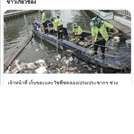
ข่าวเกี่ยวข้อง
เจ้าหน้าที่ เก็บขยะและวัชพืชคลองเปรมประชากร ช่วง
ชุมชนตึกแดงบางซื่อเขตบางซื่อ ถึงสะพานงามวงศ์วานเขต
จตุจักร
8 สิงหาคม 2026