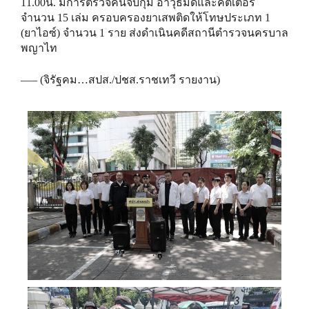
11.00น. มีการตรวจค้นจับกุม อาวุธมีดและคัตเตอร์
จำนวน 15 เล่ม ครอบครองยาเสพติดให้โทษประเภท 1
(ยาไอซ์) จำนวน 1 ราย ส่งดำเนินคดีสถานีตำรวจนครบาล
พญาไท
—– (จิรัฐคม…สปส./ปชส.ราชเทวี รายงาน)