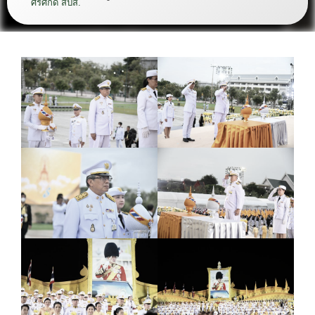
ศรีศักดิ์ สปส.