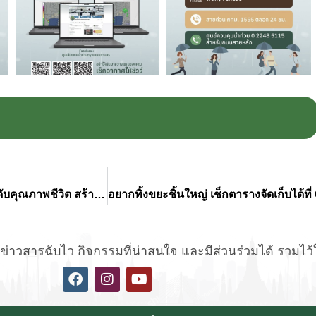
กทม. Kick Off “สุขุมวิทโมเดล” บนถนนสายเศรษฐกิจ ยกระดับคุณภาพชีวิต สร้างเมืองสะอาด–ปลอดภัย
่าวสารฉับไว กิจกรรมที่น่าสนใจ และมีส่วนร่วมได้ รวมไว้ให้