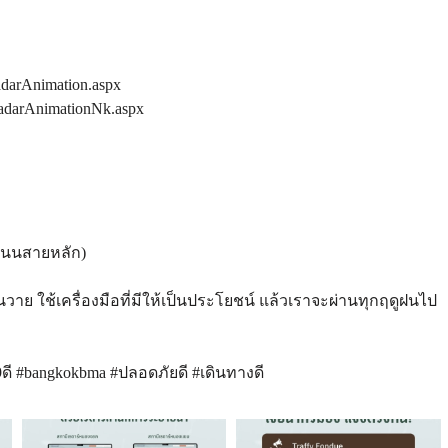
adarAnimation.aspx
/RadarAnimationNk.aspx
ะถนนสายหลัก)
่นวาย ใช้เครื่องมือที่มีให้เป็นประโยชน์ แล้วเราจะผ่านทุกฤดูฝนไป
 #bangkokbma #ปลอดภัยดี #เดินทางดี