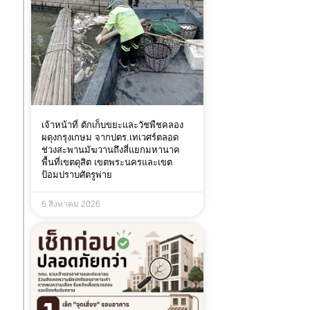
เจ้าหน้าที่ ตักเก็บขยะและวัชพืชคลอง
ผดุงกรุงเกษม จากปตร.เทเวศร์ตลอด
ช่วงสะพานมัฆวานถึงสี่แยกมหานาค
พื้นที่เขตดุสิต เขตพระนครและเขต
ป้อมปราบศัตรูพ่าย
6 สิงหาคม 2026