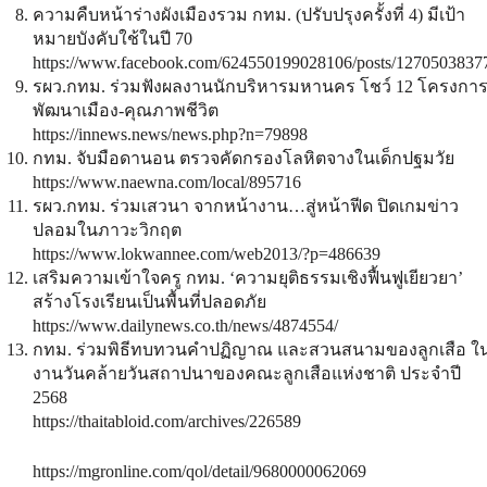
ความคืบหน้าร่างผังเมืองรวม กทม. (ปรับปรุงครั้งที่ 4) มีเป้า
หมายบังคับใช้ในปี 70
https://www.facebook.com/624550199028106/posts/1270503837
รผว.กทม. ร่วมฟังผลงานนักบริหารมหานคร โชว์ 12 โครงกา
พัฒนาเมือง-คุณภาพชีวิต
https://innews.news/news.php?n=79898
กทม. จับมือดานอน ตรวจคัดกรองโลหิตจางในเด็กปฐมวัย
https://www.naewna.com/local/895716
รผว.กทม. ร่วมเสวนา จากหน้างาน…สู่หน้าฟีด ปิดเกมข่าว
ปลอมในภาวะวิกฤต
https://www.lokwannee.com/web2013/?p=486639
เสริมความเข้าใจครู กทม. ‘ความยุติธรรมเชิงฟื้นฟูเยียวยา’
สร้างโรงเรียนเป็นพื้นที่ปลอดภัย
https://www.dailynews.co.th/news/4874554/
กทม. ร่วมพิธีทบทวนคำปฏิญาณ และสวนสนามของลูกเสือ ใ
งานวันคล้ายวันสถาปนาของคณะลูกเสือแห่งชาติ ประจำปี
2568
https://thaitabloid.com/archives/226589
https://mgronline.com/qol/detail/9680000062069