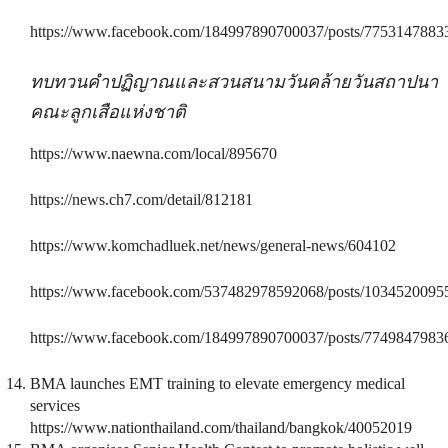
https://www.facebook.com/184997890700037/posts/7753147883
ทบทวนคำปฏิญาณและสวนสนามวันคล้ายวันสถาปนา
คณะลูกเสือแห่งชาติ
https://www.naewna.com/local/895670
https://news.ch7.com/detail/812181
https://www.komchadluek.net/news/general-news/604102
https://www.facebook.com/537482978592068/posts/1034520095
https://www.facebook.com/184997890700037/posts/7749847983
BMA launches EMT training to elevate emergency medical
services
https://www.nationthailand.com/thailand/bangkok/40052019