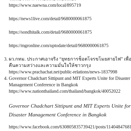
https://www.naewna.com/local/895719
https://news1live.com/detail/9680000061875
https://sondhitalk.com/detail/9680000061875
https://mgronline.com/uptodate/detail/9680000061875
ผว.กทม. ประกาศเอาจริง “ยุทธการช็อตโจรขโมยสายไฟ” เพื่
คืนความสว่างและความมั่นใจให้ชาวกรุง
https://www.prachachat.net/public-relations/news-1837998
Governor Chadchart Sittipunt and MIT Experts Unite for Disaster
Management Conference in Bangkok
https://www.nationthailand.com/thailand/bangkok/40052022
Governor Chadchart Sittipunt and MIT Experts Unite for
Disaster Management Conference in Bangkok
https://www.facebook.com/630805835739421/posts/1140484768