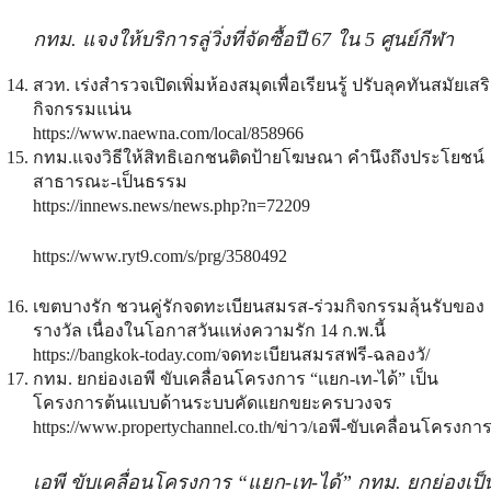
กทม. แจงให้บริการลู่วิ่งที่จัดซื้อปี 67 ใน 5 ศูนย์กีฬา
สวท. เร่งสำรวจเปิดเพิ่มห้องสมุดเพื่อเรียนรู้ ปรับลุคทันสมัยเสร
กิจกรรมแน่น
https://www.naewna.com/local/858966
กทม.แจงวิธีให้สิทธิเอกชนติดป้ายโฆษณา คำนึงถึงประโยชน์
สาธารณะ-เป็นธรรม
https://innews.news/news.php?n=72209
https://www.ryt9.com/s/prg/3580492
เขตบางรัก ชวนคู่รักจดทะเบียนสมรส-ร่วมกิจกรรมลุ้นรับของ
รางวัล เนื่องในโอกาสวันแห่งความรัก 14 ก.พ.นี้
https://bangkok-today.com/จดทะเบียนสมรสฟรี-ฉลองวั/
กทม. ยกย่องเอพี ขับเคลื่อนโครงการ “แยก-เท-ได้” เป็น
โครงการต้นแบบด้านระบบคัดแยกขยะครบวงจร
https://www.propertychannel.co.th/ข่าว/เอพี-ขับเคลื่อนโครงการ
เอพี ขับเคลื่อนโครงการ “แยก-เท-ได้” กทม. ยกย่องเป็