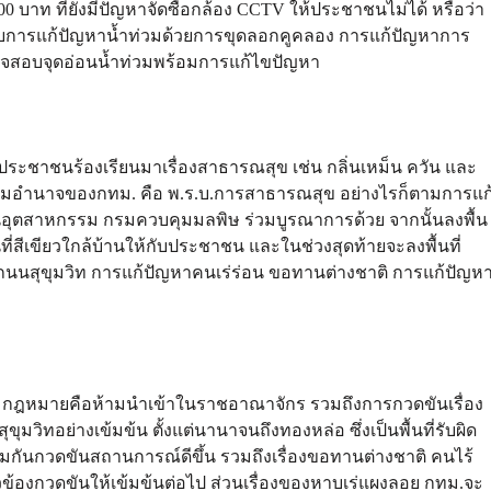
 บาท ที่ยังมีปัญหาจัดซื้อกล้อง CCTV ให้ประชาชนไม่ได้ หรือว่า
่ไปกับการแก้ปัญหาน้ำท่วมด้วยการขุดลอกคูคลอง การแก้ปัญหาการ
ตรวจสอบจุดอ่อนน้ำท่วมพร้อมการแก้ไขปัญหา
ประชาชนร้องเรียนมาเรื่องสาธารณสุข เช่น กลิ่นเหม็น ควัน และ
ีตามอำนาจของกทม. คือ พ.ร.บ.การสาธารณสุข อย่างไรก็ตามการแก
งงานอุตสาหกรรม กรมควบคุมมลพิษ ร่วมบูรณาการด้วย จากนั้นลงพื้น
่มพื้นที่สีเขียวใกล้บ้านให้กับประชาชน และในช่วงสุดท้ายจะลงพื้นที่
ถนนสุขุมวิท การแก้ปัญหาคนเร่ร่อน ขอทานต่างชาติ การแก้ปัญห
ามกฎหมายคือห้ามนำเข้าในราชอาณาจักร รวมถึงการกวดขันเรื่อง
ุมวิทอย่างเข้มข้น ตั้งแต่นานาจนถึงทองหล่อ ซึ่งเป็นพื้นที่รับผิด
วมกันกวดขันสถานการณ์ดีขึ้น รวมถึงเรื่องขอทานต่างชาติ คนไร้
ี่ยวข้องกวดขันให้เข้มข้นต่อไป ส่วนเรื่องของหาบเร่แผงลอย กทม.จะ