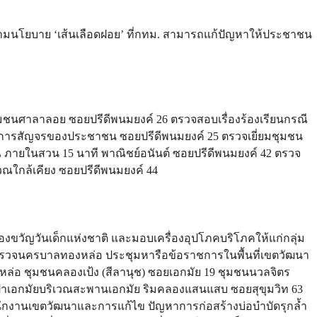
ดีตามนโยบาย ‘เส้นเลือดฝอย’ ที่กทม. สามารถแก้ปัญหาให้ประชาชน
ยมชุมชนศาลาลอย ซอยปรีดีพนมยงค์ 26 ตรวจสอบเรื่องร้องเรียนกรณี
อการสัญจรของประชาชน ซอยปรีดีพนมยงค์ 25 ตรวจเยี่ยมชุมชน
 ภายในสวน 15 นาที พาณิชย์อนันต์ ซอยปรีดีพนมยงค์ 42 ตรวจ
ิเวณใกล้เคียง ซอยปรีดีพนมยงค์ 44
งขวัญวันเด็กแห่งชาติ และมอบเครื่องอุปโภคบริโภคให้แก่กลุ่ม
รวจนครบาลทองหล่อ ประชุมหารือข้อราชการในพื้นที่เขตวัฒนา
องหล่อ ชุมชนคลองเป้ง (สีลานุช) ซอยเอกมัย 19 ชุมชนนวลจิตร
่าเอกมัยบริเวณสะพานเอกมัย ริมคลองแสนแสบ ซอยสุขุมวิท 63
นักงานเขตวัฒนาและการแก้ไข ปัญหาการก่อสร้างบ่อบำบัดรุกล้ำ