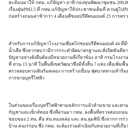
สะท้อนมาให้ กทม. แก้ปัญหา อาทิ กองทุนพัฒนาชุมชน 200,000
เรื่องฝุ่นPM2.5 ที่ กทม.แก้ปัญหาให้ประชาชนเต็มที่ ควบคู
ก่อสร้างถนนล่าช้ากว่า 4 เดือนที่ซอยปรีดีพนมยงค์ 25 การ
สำหรับการแก้ปัญหาโรงงานเชือดไก่ซอยปรีดีพนมยงค์ 44 ที่มี
น้ำเสีย ซึ่งหากพบว่ามีการกระทำผิดมาตรฐานจะสั่งปิดทันท
ปัญหาอย่างยั่งยืนต้องมีหน่วยงานที่เกี่ยวข้อง อาทิ กรมโร
ที่ สวน 15 นาที ในพื้นที่เขตวัฒนาซึ่งมีทั้งสิ้น 7 แห่ง เพื่อเพิ
ตรวจสอบทางเดินริมคลอง การสร้างเขื่อน ฟุตบาททางเท้าริม
การขายบุหรี่ไฟฟ้า
ในส่วนของเรื่องบุหรี่ไฟฟ้าตามหลักการแล้วห้ามขาย และต
กัญชาและเซ็กส์ทอย ซึ่งที่ผ่านมา กทม. ลงพื้นที่ตรวจสอบถนนสุข
ชอบของ 2 สน. คือ สน.ทองหล่อ และ สน.ลุมพินี ซึ่งจากการร่
บ้าน คนเร่ร่อน ซึ่ง กทม. จะต้องร่วมดำเนินกับหน่วยงานที่เก