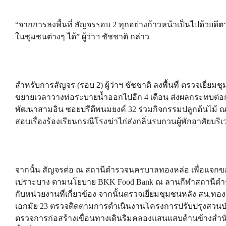
“จากการลงพื้นที่ สัญจรรอบ 2 ทุกอย่างก้าวหน้าเป็นไปด้วย
ในชุมชนต่างๆ ได้” ผู้ว่าฯ ชัชชาติ กล่าว
สำหรับการสัญจร (รอบ 2) ผู้ว่าฯ ชัชชาติ ลงพื้นที่ ตรวจเยี่
ขยายเวลาวางท่อระบายน้ำออกไปอีก 4 เดือน ส่งผลกระทบต่
พัฒนาสามอิน ซอยปรีดีพนมยงค์ 32 ร่วมกิจกรรมปลูกต้นไม้ ณ
สอบเรื่องร้องเรียนกรณีโรงฆ่าไก่ส่งกลิ่นรบกวนผู้พักอาศัยบร
จากนั้น สัญจรต่อ ณ สถานีตํารวจนครบาลทองหล่อ เพื่อแจกขอ
เปราะบาง ตามนโยบาย BKK Food Bank ณ ลานกีฬาสถานีตํา
กับหน่วยงานที่เกี่ยวข้อง จากนั้นตรวจเยี่ยมชุมชนหลัง สน.ท
เอกมัย 23 ตรวจติดตามการดําเนินงานโครงการปรับปรุงสวนป
ตรวจการก่อสร้างเขื่อนทางเดินริมคลองแสนแสบด้านข้างสํา