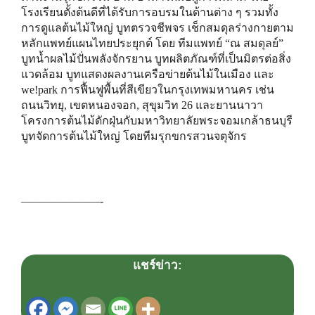
โรงเรียนตั้งต้นดีที่ได้รับการอบรมในด้านต่าง ๆ รวมทั้ง
การดูแลต้นไม้ใหญ่ บูทตรวจชีพจร เช็กสมดุลร่างกายตาม
หลักแพทย์แผนไทยประยุกต์ โดย ทีมแพทย์ “ณ สมดุลย์”
บูทน้ำผลไม้ปั่นพลังจักรยาน บูทผลิตภัณฑ์ที่เป็นมิตรต่อสิ่ง
แวดล้อม บูทแสดงผลงานเครือข่ายต้นไม้ในเมือง และ
we!park การฟื้นฟูพื้นที่สีเขียวในกรุงเทพมหานคร เช่น
ถนนวิทยุ, เขตหนองจอก, สุขุมวิท 26 และยานนาวา
โครงการต้นไม้ดักฝุ่นกับมหาวิทยาลัยพระจอมเกล้าธนบุรี
บูทจัดการต้นไม้ใหญ่ โดยทีมรุกขกรสวนจตุจักร
———————-
แชร์ข่าว: