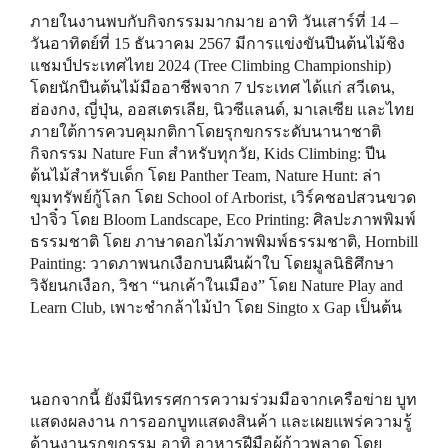
ภายในงานพบกับกิจกรรมมากมาย อาทิ วันเสาร์ที่ 14 –
วันอาทิตย์ที่ 15 ธันวาคม 2567 มีการแข่งขันปีนต้นไม้ชิง
แชมป์ประเทศไทย 2024 (Tree Climbing Championship)
โดยนักปีนต้นไม้มืออาชีพจาก 7 ประเทศ ได้แก่ สวีเดน,
ฮ่องกง, ญี่ปุ่น, ออสเตรเลีย, นิวซีแลนด์, มาเลเซีย และไทย
ภายใต้การควบคุมกติกาโดยรุกขกรระดับนานาชาติ
กิจกรรม Nature Fun สำหรับทุกวัย, Kids Climbing: ปีน
ต้นไม้สำหรับเด็ก โดย Panther Team, Nature Hunt: ล่า
ขุมทรัพย์กู้โลก โดย School of Arborist, เวิร์คชอปสวนขวด
ป่าจิ๋ว โดย Bloom Landscape, Eco Printing: ศิลปะภาพพิมพ์
ธรรมชาติ โดย ภาษาดอกไม้ภาพพิมพ์ธรรมชาติ, Hornbill
Painting: วาดภาพนกเงือกบนผืนผ้าใบ โดยมูลนิธิศึกษา
วิจัยนกเงือก, วิชา “นกเค้าในเมือง” โดย Nature Play and
Learn Club, เพาะชำกล้าไม้ป่า โดย Singto x Gap เป็นต้น
นอกจากนี้ ยังมีนิทรรศการความร่วมมือจากเครือข่าย บูท
แสดงผลงาน การออกบูทแสดงสินค้า และเผยแพร่ความรู้
ด้านงานรุกขกรรม อาทิ อาหารฝีมือผู้ก้าวพลาด โดย