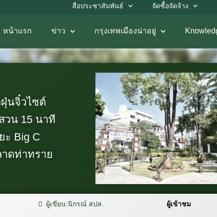
สื่อประชาสัมพันธ์
จัดซื้อจัดจ้าง
หน้าแรก
ข่าว
กรุงเทพเมืองน่าอยู่
Knowled
ุ่นจิ๋วไซต์
งสวน 15 นาที
ยะ Big C
ตลาดท่าทราย
ผู้เขียน:
นิกรณ์ สปส.
ผู้เข้าชม