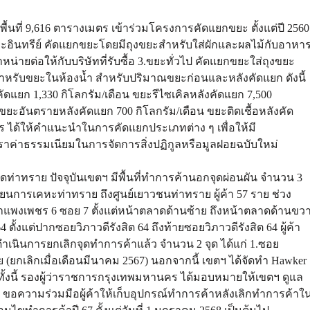
ื้นที่ 9,616 ตารางเมตร เข้าร่วมโครงการคัดแยกขยะ ตั้งแต่ปี 2560
ะอินทรีย์ คัดแยกขยะโดยมีถุงขยะสำหรับใส่ผักและผลไม้กับอาหา
น่ายต่อให้กับบริษัทที่รับซื้อ 3.ขยะทั่วไป คัดแยกขยะใส่ถุงขยะ
สำหรับขยะในห้องน้ำ สำหรับปริมาณขยะก่อนและหลังคัดแยก ดังนี้
ัดแยก 1,330 กิโลกรัม/เดือน ขยะรีไซเคิลหลังคัดแยก 7,500
 ขยะอันตรายหลังคัดแยก 700 กิโลกรัม/เดือน ขยะติดเชื้อหลังคัด
นคร ได้ให้คำแนะนำในการคัดแยกประเภทต่าง ๆ เพื่อให้มี
ตราค่าธรรมเนียมในการจัดการสิ่งปฏิกูลหรือมูลฝอยฉบับใหม่
ท่าทราย ปัจจุบันเขตฯ มีพื้นที่ทำการค้านอกจุดผ่อนผัน จำนวน 3
งเรียนการเคหะท่าทราย ถึงศูนย์เยาวชนท่าทราย ผู้ค้า 57 ราย ช่วง
ำแพงเพชร 6 ซอย 7 ตั้งแต่หน้าตลาดด้านซ้าย ถึงหน้าตลาดด้านขว
 ตั้งแต่ปากซอยวิภาวดีรังสิต 64 ถึงท้ายซอยวิภาวดีรังสิต 64 ผู้ค้า
 ดำเนินการยกเลิกจุดทำการค้าแล้ว จำนวน 2 จุด ได้แก่ 1.ซอย
 ราย (ยกเลิกเมื่อเดือนมีนาคม 2567) นอกจากนี้ เขตฯ ได้จัดทำ Hawker
 ทั้งนี้ รองผู้ว่าราชการกรุงเทพมหานคร ได้มอบหมายให้เขตฯ ดูแล
อง ขอความร่วมมือผู้ค้าให้เก็บอุปกรณ์ทำการค้าหลังเลิกทำการค้าใ