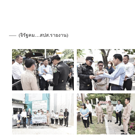
—– (จิรัฐคม…สปส.รายงาน)