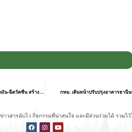
กทม. จับมือมูลนิธิเพื่อสุนัขในซอย ลงนาม MOU เดินหน้าทำหมัน-ฉีดวัคซีน สร้างภูมิคุ้มกัน คุมประชากรสุนัขและแมวที่เป็นพาหะนำโรคพิษสุนัขบ้าในพื้นที่กรุงเทพฯ
กทม. เดินหน้าปรับปรุงอาคารธานีน
่าวสารฉับไว กิจกรรมที่น่าสนใจ และมีส่วนร่วมได้ รวมไว้ให้