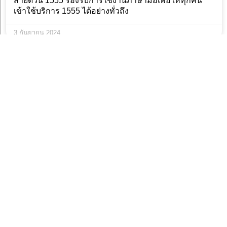
สายด่วน 1555 รองรับการใช้งานภาษามือเพื่อให้ทุกคน
เข้าใช้บริการ 1555 ได้อย่างทั่วถึง
3 กันยายน 2024
กาง 6 ผังเมืองรวมกทม ที่พร้อมพัฒนาต่อไปด้วยกัน
8 กรกฎาคม 2024
ข่าวก่อนหน้านี้
ข่าวถัดไป