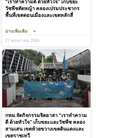
“เราทำความดี ด้วยหัวใจ” เก็บขยะ
วัชพืชตัดหญ้า คลองเปรมประชากร
พื้นที่เขตดอนเมืองและเขตหลักสี่
อ่านเพิ่มเติม »
27 พฤษภาคม 2026
กทม.จัดกิจกรรมจิตอาสา “เราทำความ
ดี ด้วยหัวใจ” เก็บขยะและวัชพืช คลอง
สามเสน เขตห้วยขวางเขตดินแดงและ
เขตราชเทวี