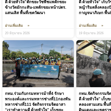
ดี ด้วยหัวใจ”ตักขยะวัชพืชแพดักขยะ
ดี ด้วยหัวใจ” เก็บ
ข้างวัดมักกะสัน-แพดักขยะหน้าปตร.
หญ้าริมตลิ่งคลองป
แสนเลิส พื้นที่เขตวัฒนา
กาญจนาภิเษก พื้นท
อ่านเพิ่มเติม »
อ่านเพิ่มเติม »
20 มิถุนายน 2026
19 มิถุนายน 2026
กทม.ร่วมกับกรมทหารม้าที่4 รักษา
กทม.จัดกิจกรรมจ
พระองค์และกรมทหารช่างที่11กองพัน
ดี ด้วยหัวใจ” เก็บ
ทหารช่างที่111 จัดกิจกรรมจิตอาสา
คลองสามเสน พื้นท
“เราทำความดี ด้วยหัวใจ” เก็บขยะ
ดินแดงและเขตราช