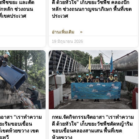
วัชพืชขยะ และตัด
ดี ด้วยหัวใจ” เก็บขยะวัชพืช คลองปัก
ักหลัก ช่วงถนน
หลัก ช่วงถนนกาญจนาภิเษก พื้นที่เขต
ี่เขตประเวศ
ประเวศ
อ่านเพิ่มเติม »
19 มิถุนายน 2026
ิตอาสา “เราทำความ
กทม.จัดกิจกรรมจิตอาสา “เราทำความ
ขยะริมขอบเขื่อน
ดี ด้วยหัวใจ” เก็บขยะวัชพืชตัดหญ้าริม
ี่เขตห้วยขวาง เขต
ขอบเขื่อนคลองสามเสน พื้นที่เขต
เทวี
ห้วยขวาง