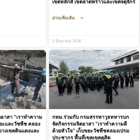
เขตหลักสี่ เขตลาดพร้าวและเขตจตุจักร
อ่านเพิ่มเติม »
3 มิถุนายน 2026
ิตอาสา “เราทำความ
กทม.ร่วมกับ กรมสรรพาวุธทหารบก
บขยะและวัชพืช คลอง
จัดกิจกรรมจิตอาสา “เราทำความดี
วางเขตดินแดงและ
ด้วยหัวใจ” เก็บขยะวัชพืชคลองเปรม
ประชากร พื้นที่เขตเขตดุสิต