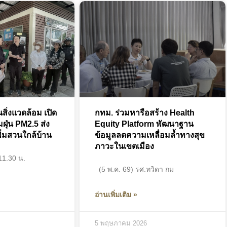
นสิ่งแวดล้อม เปิด
กทม. ร่วมหารือสร้าง Health
ฝุ่น PM2.5 ส่ง
Equity Platform พัฒนาฐาน
ิ่มสวนใกล้บ้าน
ข้อมูลลดความเหลื่อมล้ำทางสุข
ภาวะในเขตเมือง
11.30 น.
(5 พ.ค. 69) รศ.ทวิดา กม
อ่านเพิ่มเติม »
5 พฤษภาคม 2026