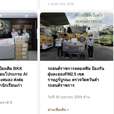
1 พฤษภาคม 2026
บียงเติม BKK
รถยนต์ราชการลดมลพิษ ป้องกัน
้อมโปรแกรม AI
ฝุ่นละอองPM2.5 เขต
งสมอง ส่งต่อ
ราษฎร์บูรณะ ตรวจวัดควันดำ
กนักเรียนเก่า
รถยนต์ราชการ
วันที่ 30 เมษายน 2569 สำน
ชชาติ สิ
อ่านเพิ่มเติม »