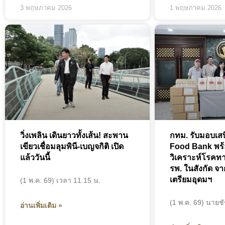
3 พฤษภาคม 2026
1 พฤษภาคม 2026
วิ่งเพลิน เดินยาวทั้งเส้น! สะพาน
กทม. รับมอบเส
เขียวเชื่อมลุมพินี-เบญจกิติ เปิด
Food Bank พร
แล้ววันนี้
วิเคราะห์โรคทา
รพ. ในสังกัด จา
เตรียมอุดมฯ
(1 พ.ค. 69) เวลา 11.15 น.
(1 พ.ค. 69) นายชั
อ่านเพิ่มเติม »